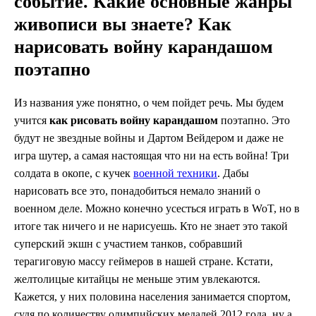
событие. Какие основные жанры
живописи вы знаете? Как
нарисовать войну карандашом
поэтапно
Из названия уже понятно, о чем пойдет речь. Мы будем
учится
как рисовать войну карандашом
поэтапно. Это
будут не звездные войны и Дартом Вейдером и даже не
игра шутер, а самая настоящая что ни на есть война! Три
солдата в окопе, с кучек
военной техники
. Дабы
нарисовать все это, понадобиться немало знаний о
военном деле. Можно конечно усесться играть в WoT, но в
итоге так ничего и не нарисуешь. Кто не знает это такой
суперский экшн с участием танков, собравший
терагиговую массу геймеров в нашей стране. Кстати,
желтолицые китайцы не меньше этим увлекаются.
Кажется, у них половина населения занимается спортом,
судя по количеству олимпийских медалей 2012 года, ну а