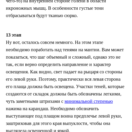
чего-то) на внутренней стороне голени в области
икроножных мышц. В особенности густые тени
отбрасываться будут тканью сюрко.
13 этап
Ну вот, осталось совсем немного. На этом этапе
необходимо поработать над тенями на мантии. Вам может
показаться, что шаг объемный и сложный, однако это не
так, если верно определить направление и характер
освещения. Как видно, свет падает на рыцаря со стороны
его левой руки. Поэтому, практически вся левая сторона
его плаща должна быть освещена. Участки теней, которые
создаются от складок должны быть обозначены легкими,
чуть заметными штрихами с
минимальной степенью
нажима на карандаш. Необходимо обозначить
выступающее под плащом воина предплечье левой руки,
заштриховав для этого края выпуклости, чтобы она
выглядела освещенной и яркой.