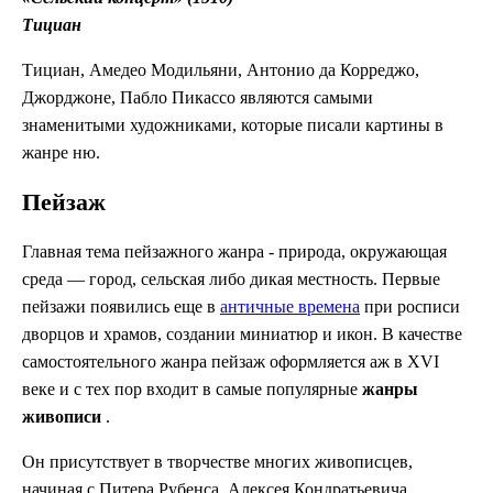
Тициан
Тициан, Амедео Модильяни, Антонио да Корреджо,
Джорджоне, Пабло Пикассо являются самыми
знаменитыми художниками, которые писали картины в
жанре ню.
Пейзаж
Главная тема пейзажного жанра - природа, окружающая
среда — город, сельская либо дикая местность. Первые
пейзажи появились еще в
античные времена
при росписи
дворцов и храмов, создании миниатюр и икон. В качестве
самостоятельного жанра пейзаж оформляется аж в XVI
веке и с тех пор входит в самые популярные
жанры
живописи
.
Он присутствует в творчестве многих живописцев,
начиная с Питера Рубенса, Алексея Кондратьевича